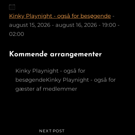
Kinky Playnight - også for besøgende
-
august 15, 2026 - august 16, 2026 - 19:00 -
02:00
Kommende arrangementer
Kinky Playnight - også for
besøgendeKinky Playnight - også for
gæster af medlemmer
Indlægsnavigation
NEXT POST
NEXT