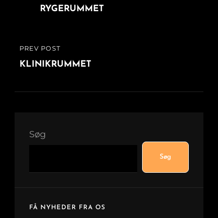
POST
RYGERUMMET
PREV POST
PREVIOUS
POST
KLINIKRUMMET
Søg
Søg
FÅ NYHEDER FRA OS